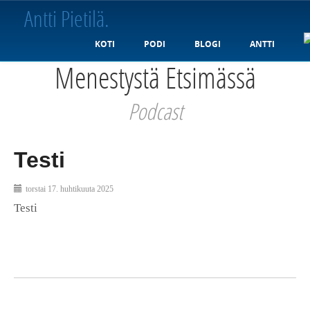
Antti Pietilä
.
KOTI
PODI
BLOGI
ANTTI
Menestystä Etsimässä
Podcast
Testi
torstai 17. huhtikuuta 2025
Testi