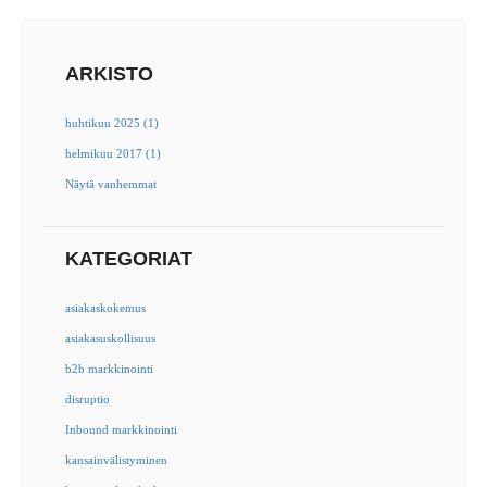
ARKISTO
huhtikuu 2025 (1)
helmikuu 2017 (1)
Näytä vanhemmat
KATEGORIAT
asiakaskokemus
asiakasuskollisuus
b2b markkinointi
disruptio
Inbound markkinointi
kansainvälistyminen