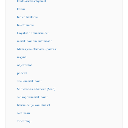
kanta-asiakasohjelmat
kasvu
liidien hankinta
liiketoiminta
Loyalistic ominaisuudet
markkinoinnin automaatio
Menestystä etsimässä -podcast
myynti
ohjelmistot
podcast
sisältömarkkinointi
Software-as-a-Service (SaaS)
sähköpostimarkkinointi
tilaisuudet ja koulutukset
webinaari
videoblogi