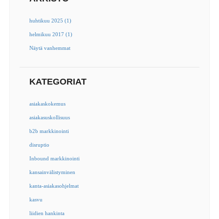
huhtikuu 2025 (1)
helmikuu 2017 (1)
Näytä vanhemmat
KATEGORIAT
asiakaskokemus
asiakasuskollisuus
b2b markkinointi
disruptio
Inbound markkinointi
kansainvälistyminen
kanta-asiakasohjelmat
kasvu
liidien hankinta