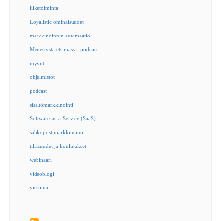
liiketoiminta
Loyalistic ominaisuudet
markkinoinnin automaatio
Menestystä etsimässä -podcast
myynti
ohjelmistot
podcast
sisältömarkkinointi
Software-as-a-Service (SaaS)
sähköpostimarkkinointi
tilaisuudet ja koulutukset
webinaari
videoblogi
viestintä