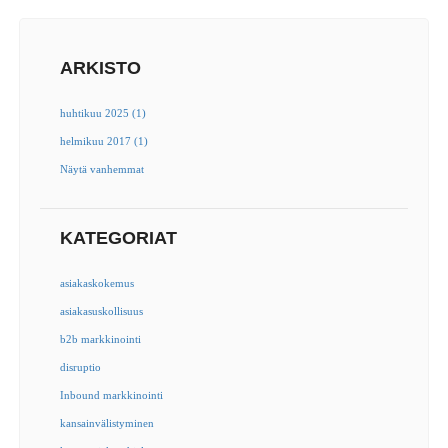
ARKISTO
huhtikuu 2025 (1)
helmikuu 2017 (1)
Näytä vanhemmat
KATEGORIAT
asiakaskokemus
asiakasuskollisuus
b2b markkinointi
disruptio
Inbound markkinointi
kansainvälistyminen