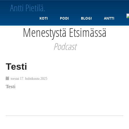
Antti Pietilä
.
KOTI
PODI
BLOGI
ANTTI
Menestystä Etsimässä
Podcast
Testi
torstai 17. huhtikuuta 2025
Testi