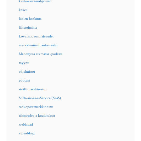
kanta-asiakasohjelmat
kasvu
liidien hankinta
liiketoiminta
Loyalistic ominaisuudet
markkinoinnin automaatio
Menestystä etsimässä -podcast
myynti
ohjelmistot
podcast
sisältömarkkinointi
Software-as-a-Service (SaaS)
sähköpostimarkkinointi
tilaisuudet ja koulutukset
webinaari
videoblogi